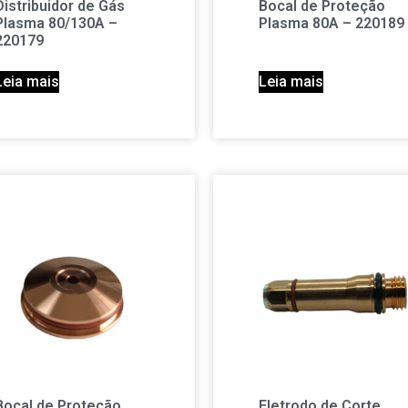
Distribuidor de Gás
Bocal de Proteção
Plasma 80/130A –
Plasma 80A – 220189
220179
Leia mais
Leia mais
Bocal de Proteção
Eletrodo de Corte