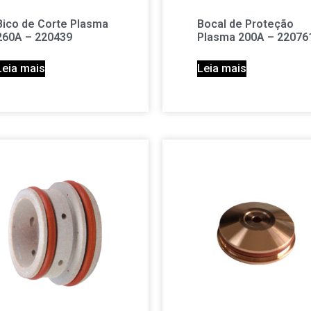
Bico de Corte Plasma
Bocal de Proteção
260A – 220439
Plasma 200A – 22076
Leia mais
Leia mais