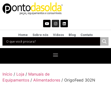
Home
Sobre nós
Vídeos
Blog
Contato
Início
/
Loja
/
Manuais de
Equipamentos
/
Alimentadores
/ OrigoFeed 302N